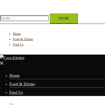
Zum
Inhalt
springen
Suche
nach:
Home
Food & Drinks
Find Us
Menü
schließen
Home
Food & Drinks
Find Us