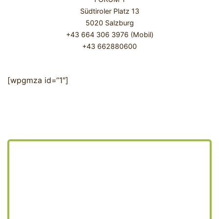
Südtiroler Platz 13
5020 Salzburg
+43 664 306 3976 (Mobil)
+43 662880600
[wpgmza id=“1″]
TakeAway @COCO
Catering @COCO
+43 662 880600